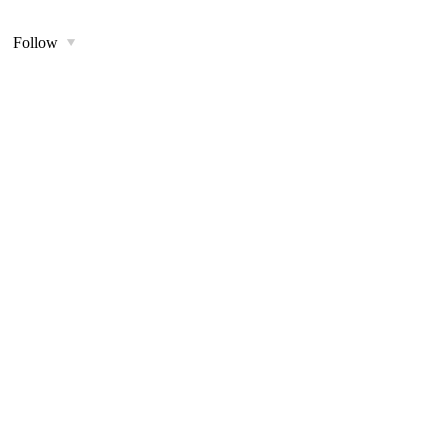
Follow
toggle
child
menu