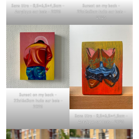
Sans titre – 8,5×6,5×4,5cm –
Sunset on my back –
Acrylique sur bois – 2025
22x16x3cm huile sur bois –
2025
Sunset on my back –
22x16x3cm huile sur bois –
2025
Sans titre – 8,5×6,5×4,5cm –
Acrylique sur bois – 2025