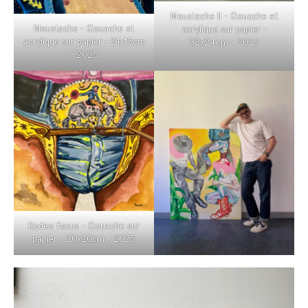
Moustache II – Gouache et
Moustache – Gouache et
acrylique sur papier –
acrylique sur papier – 21x15cm
32x24cm – 2025
– 2025
Rodeo focus – Gouache sur
papier – 20x20cm – 2025