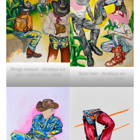
Mirage masqué – Acrylique sur
Quiet heat – Acrylique sur
toile – 162x130cm – 2025
toile – 146x114cm -2025